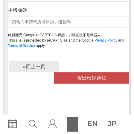
主辦節目票券優惠8折起；鼓勵
手機號碼
藝術紮根，U23會員享75折優惠
商場消費優惠
會員專屬活動
此頁面受 Google reCAPTCHA 保護，以確認您不是機器人。
This site is protected by reCAPTCHA and the Google
Privacy Policy
and
點數兌換好禮
Terms of Service
apply.
生日回饋
« 回上一頁
立即加入
寄出密碼通知